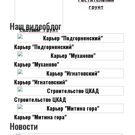
грунт
Наш видеоблог
Садовый грунт
Карьер "Подгорненский"
Карьер "Муханово"
Карьер "Игнатовский"
Строительство ЦКАД
Карьер "Митина гора"
Новости