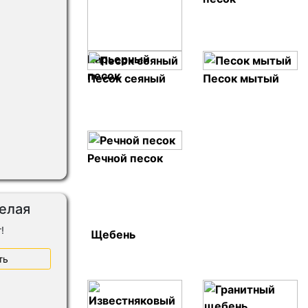
Карьерный
песок
Песок сеяный
Песок мытый
Речной песок
Белая
!
Щебень
ть