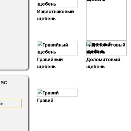
Известняковый
щебень
Гранитный
щебень
Гравийный
Доломитовый
щебень
щебень
Вас
Гравий
ть