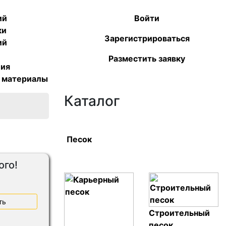
ий
Войти
ки
Зарегистрироваться
ий
Разместить заявку
ция
е материалы
Каталог
Песок
ого!
ть
Строительный
песок