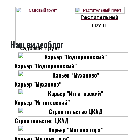
Растительный
грунт
Наш видеоблог
Садовый грунт
Карьер "Подгорненский"
Карьер "Муханово"
Карьер "Игнатовский"
Строительство ЦКАД
Карьер "Митина гора"