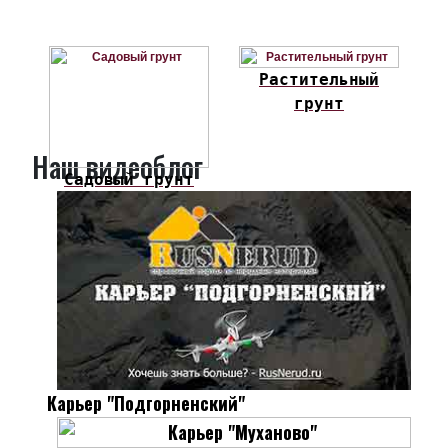
Растительный
грунт
Наш видеоблог
Садовый грунт
Карьер "Подгорненский"