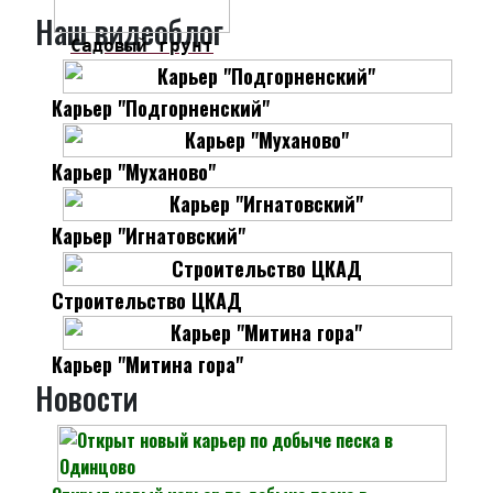
Наш видеоблог
Садовый грунт
Карьер "Подгорненский"
Карьер "Муханово"
Карьер "Игнатовский"
Строительство ЦКАД
Карьер "Митина гора"
Новости