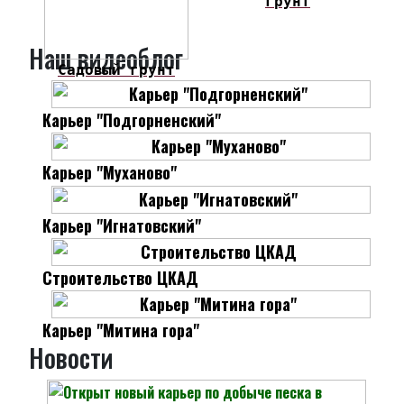
грунт
Наш видеоблог
Садовый грунт
Карьер "Подгорненский"
Карьер "Муханово"
Карьер "Игнатовский"
Строительство ЦКАД
Карьер "Митина гора"
Новости