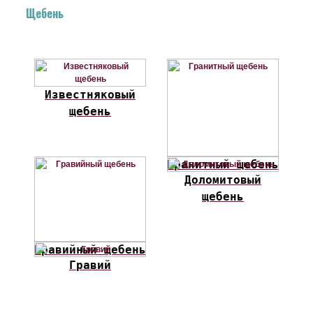
Щебень
Известняковый
щебень
Гранитный щебень
Доломитовый
щебень
Гравийный щебень
Гравий