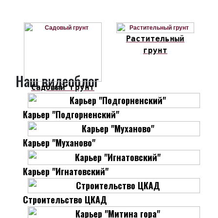
Растительный
грунт
Наш видеоблог
Садовый грунт
Карьер "Подгорненский"
Карьер "Муханово"
Карьер "Игнатовский"
Строительство ЦКАД