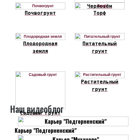
Чернозём
Почвогрунт
Торф
Плодородная
Питательный
земля
грунт
Растительный
грунт
Наш видеоблог
Садовый грунт
Карьер "Подгорненский"