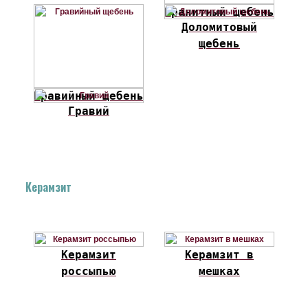
Гранитный щебень
Доломитовый
щебень
Гравийный щебень
Гравий
Керамзит
Керамзит
Керамзит в
россыпью
мешках