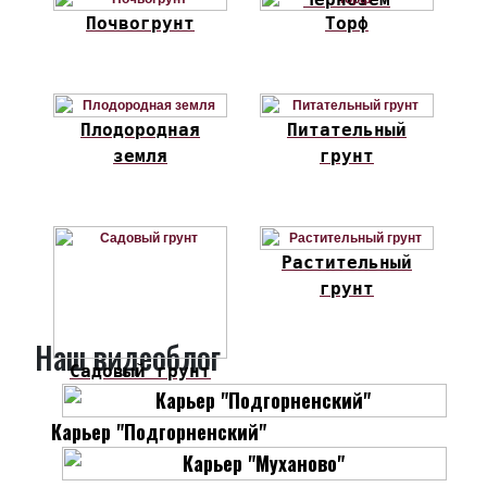
Почвогрунт
Торф
Плодородная
Питательный
земля
грунт
Растительный
грунт
Наш видеоблог
Садовый грунт
Карьер "Подгорненский"